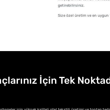
getirebilirsiniz.
Size özel üretim ve en uygun fi
açlarınız İçin Tek Nokta
rhaneler için yüksek kaliteli otel tekstili üretimi ve toptan ted