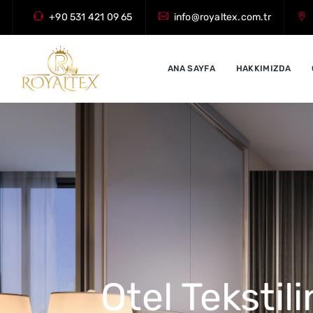
+90 531 421 09 65
info@royaltex.com.tr
ANA SAYFA
HAKKIMIZDA
Otel Tekstil
İhtiyacını
Yüksek K
Oteller 