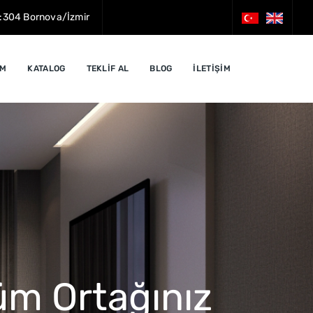
o:304 Bornova/İzmir
İM
KATALOG
TEKLİF AL
BLOG
İLETİŞİM
züm Ortağınız
l Çözümleri
iz Üretim
l Üretimi