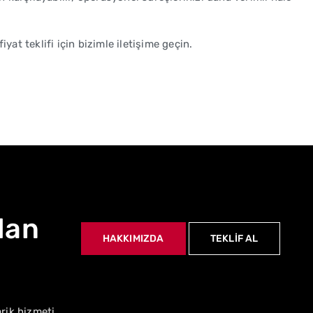
yat teklifi için bizimle iletişime geçin.
dan
HAKKIMIZDA
TEKLİF AL
arik hizmeti