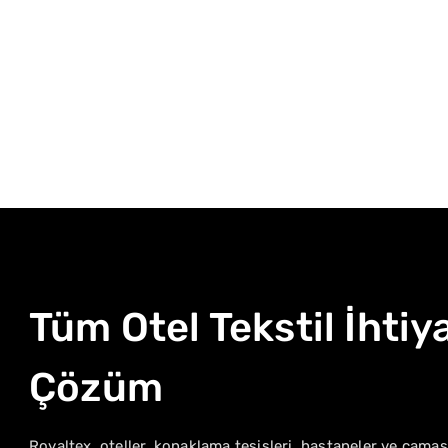
Tüm Otel Tekstil İhtiy
Çözüm
Royaltex, oteller, konaklama tesisleri, hastaneler ve çamaşı