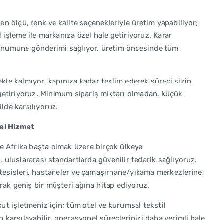
len ölçü, renk ve kalite seçenekleriyle üretim yapabiliyor;
l işleme ile markanıza özel hale getiriyoruz. Karar
in numune gönderimi sağlıyor, üretim öncesinde tüm
ekle kalmıyor, kapınıza kadar teslim ederek süreci sizin
etiriyoruz. Minimum sipariş miktarı olmadan, küçük
ilde karşılıyoruz.
el Hizmet
e Afrika başta olmak üzere birçok ülkeye
e, uluslararası standartlarda güvenilir tedarik sağlıyoruz.
 tesisleri, hastaneler ve çamaşırhane/yıkama merkezlerine
rak geniş bir müşteri ağına hitap ediyoruz.
vcut işletmeniz için; tüm otel ve kurumsal tekstil
an karşılayabilir, operasyonel süreçlerinizi daha verimli hale