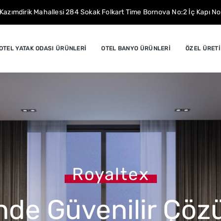
Kazımdirik Mahallesi 284 Sokak Folkart Time Bornova No:2 İç Kapı N
OTEL YATAK ODASI ÜRÜNLERİ
OTEL BANYO ÜRÜNLERİ
ÖZEL ÜRET
Royaltex
Royaltex
Royaltex
Royaltex
inde Güvenilir Çö
za Özel Otel Teksti
apasite, Kesintis
İçin Toptan Teksti