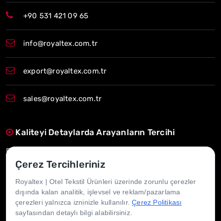
+90 531 421 09 65
info@royaltex.com.tr
export@royaltex.com.tr
sales@royaltex.com.tr
Kaliteyi Detaylarda Arayanların Tercihi
Estetik, konfor ve dayanıklılığı bir araya getiriyoruz.
Çerez Tercihleriniz
Zamanında Teslim, Uzun Süreli Güven
Royaltex | Otel Tekstil Ürünleri üzerinde zorunlu çerezler
İhtiyacınız olan her an, yanınızdayız.
dışında kalan analitik, işlevsel ve reklam/pazarlama
çerezleri yalnızca izninizle kullanılır.
Çerez Politikası
Her Otele Uygun, Her İhtiyaca Özel
sayfasından detaylı bilgi alabilirsiniz.