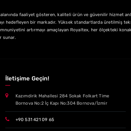
i alanında faaliyet gösteren, kaliteli ürün ve güvenilir hizmet an
yı hedefleyen bir markadır. Yüksek standartlarda üretilmiş teks
emnuniyetini artırmayı amaçlayan Royaltex, her ölçekteki kona
r sunar.
İletişime Geçin!
Kazımdirik Mahallesi 284 Sokak Folkart Time
Bornova No:2 İç Kapı No:304 Bornova/İzmir
+90 531 421 09 65