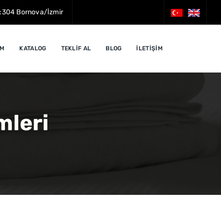
o:304 Bornova/İzmir
İM
KATALOG
TEKLİF AL
BLOG
İLETİŞİM
mleri