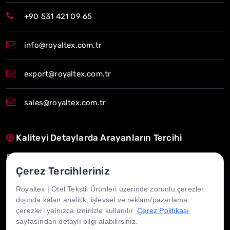
+90 531 421 09 65
info@royaltex.com.tr
export@royaltex.com.tr
sales@royaltex.com.tr
Kaliteyi Detaylarda Arayanların Tercihi
Estetik, konfor ve dayanıklılığı bir araya getiriyoruz.
Çerez Tercihleriniz
Zamanında Teslim, Uzun Süreli Güven
Royaltex | Otel Tekstil Ürünleri üzerinde zorunlu çerezler
İhtiyacınız olan her an, yanınızdayız.
dışında kalan analitik, işlevsel ve reklam/pazarlama
çerezleri yalnızca izninizle kullanılır.
Çerez Politikası
Her Otele Uygun, Her İhtiyaca Özel
sayfasından detaylı bilgi alabilirsiniz.