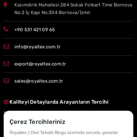
Kazımdirik Mahallesi 284 Sokak Folkart Time Bornova
No:2 İç Kapı No:304 Bornova/İzmir
+90 531 421 09 65
info@royaltex.com.tr
export@royaltex.com.tr
sales@royaltex.com.tr
Kaliteyi Detaylarda Arayanların Tercihi
Estetik, konfor ve dayanıklılığı bir araya getiriyoruz.
Çerez Tercihleriniz
Zamanında Teslim, Uzun Süreli Güven
Royaltex | Otel Tekstili Blogu üzerinde zorunlu çerezler
İhtiyacınız olan her an, yanınızdayız.