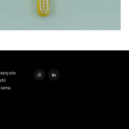
layışıyla
til
klama