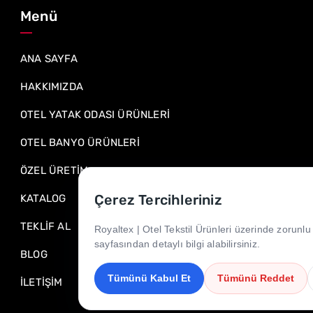
Menü
ANA SAYFA
HAKKIMIZDA
OTEL YATAK ODASI ÜRÜNLERİ
OTEL BANYO ÜRÜNLERİ
ÖZEL ÜRETİM
Çerez Tercihleriniz
KATALOG
TEKLİF AL
Royaltex | Otel Tekstil Ürünleri üzerinde zorunlu 
sayfasından detaylı bilgi alabilirsiniz.
BLOG
Tümünü Kabul Et
Tümünü Reddet
İLETİŞİM