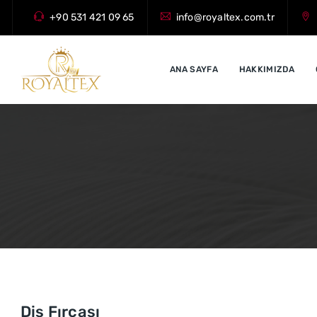
+90 531 421 09 65
info@royaltex.com.tr
ANA SAYFA
HAKKIMIZDA
Diş Fırçası