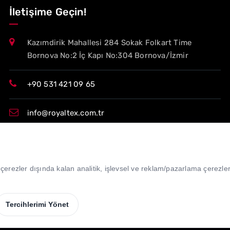
İletişime Geçin!
Kazımdirik Mahallesi 284 Sokak Folkart Time
Bornova No:2 İç Kapı No:304 Bornova/İzmir
+90 531 421 09 65
info@royaltex.com.tr
export@royaltex.com.tr
çerezler dışında kalan analitik, işlevsel ve reklam/pazarlama çerezleri 
sales@royaltex.com.tr
Tercihlerimi Yönet