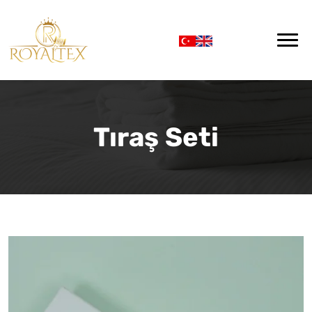
Tıraş Seti